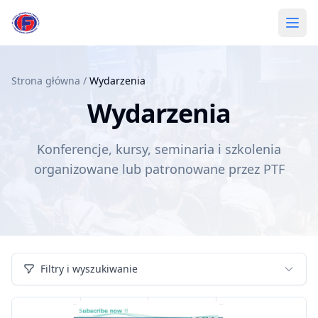
Przejdź do treści głównej
Wydarzenia – Polskie Towarzystwo Flebologiczne (PTF)
Otwó
Strona główna
/
Wydarzenia
Wydarzenia
Konferencje, kursy, seminaria i szkolenia
organizowane lub patronowane przez PTF
Filtry i wyszukiwanie