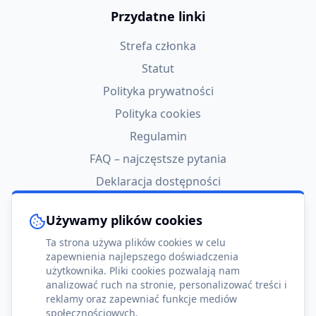
Przydatne linki
Strefa członka
Statut
Polityka prywatności
Polityka cookies
Regulamin
FAQ – najczęstsze pytania
Deklaracja dostępności
Ustawienia cookies
Używamy plików cookies
Kontakt
Ta strona używa plików cookies w celu
zapewnienia najlepszego doświadczenia
Ziołowa 45-47
użytkownika. Pliki cookies pozwalają nam
40-635 Katowice, Polska
analizować ruch na stronie, personalizować treści i
reklamy oraz zapewniać funkcje mediów
+48 513 190 514
społecznościowych.