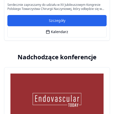
Serdecznie zapraszamy do udziału w XV Jubileuszowym Kongresie
Polskiego Towarzystwa Chirurgii Naczyniowej, który odbędzie się w
dniach 12-14 listopada 2026 roku w Poznaniu. To wyjątkowe
wydarzenie będzie okazją do wymiany doświadczeń i poznania
Szczegóły
najnowszych osiągnięć w dziedzinie chirurgii naczyniowej.
Kalendarz
Nadchodzące konferencje