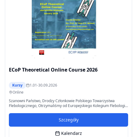
ECoP Theoretical Online Course 2026
Kursy
1.01-30.09.2026
Online
Szanowni Państwo, Drodzy Członkowie Polskiego Towarzystwa
Flebologicznego, Otrzymaliśmy od Europejskiego Kolegium Flebologii
(ECoP) ważną informację dotyczącą 5. edycji ECoP Theoretical Online
Course, która odbędzie się w roku 2026. Jest to najbardziej
Szczegóły
kompleksowe, ustrukturyzowane szkolenie teoretyczne z zakresu
flebologii w Europie, prowadzone przez uznanych ekspertów.
Najważniejsze informacje o kursie: • Czas trwania: styczeń – wrzesień
Kalendarz
2026 • Zakres: wszystkie kluczowe zagadnienia flebologii • Punkty