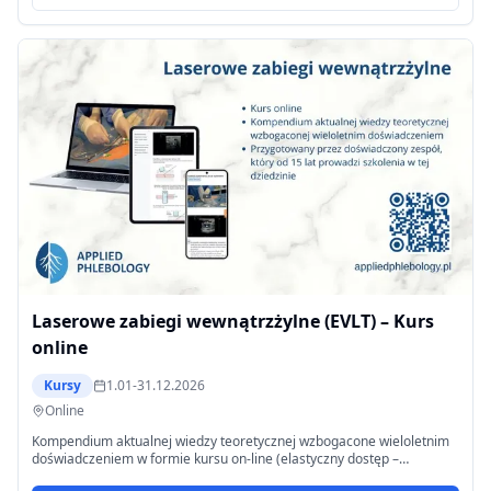
edukacyjne: kurs jest akredytowany przez UEMS i daje 36 punktów
CME • Punkty przyznawane są za przystąpienie do min. 14 z 18
egzaminów, nawet jeśli nie wszystkie zostaną zaliczone • Certyfikat
ECoP po zdaniu ≥14 egzaminów • Certyfikat uczestnictwa przy
mniejszej liczbie zaliczonych egzaminów – oba warianty pozwalają
otrzymać 36 CME • Koszt: 1800 € • Cena obejmuje również bezpłatny
udział w konferencji ECoP w Budapeszcie (5–7 listopada 2026 r.) Zniżki
dla członków Polskiego Towarzystwa Flebologicznego: • 20% –
standardowa zniżka dla członków towarzystw należących do ECoP •
30% – przy rejestracji 10 osób • 40% – przy rejestracji ponad 20 osób
Rejestracja odbywa się poprzez stronę:
www.europeancollegeofphlebology.com (zakładka View Course).
Płatność możliwa jest bezpośrednio przez system Mollie.
Laserowe zabiegi wewnątrzżylne (EVLT) – Kurs
online
Kursy
1.01-31.12.2026
Online
Kompendium aktualnej wiedzy teoretycznej wzbogacone wieloletnim
doświadczeniem w formie kursu on-line (elastyczny dostęp –
logowanie o dowolnej porze). Przeznaczony dla lekarzy zajmujących