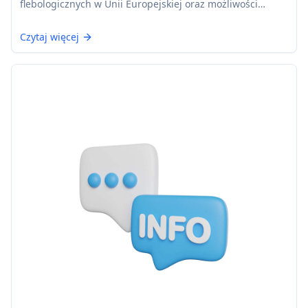
flebologicznych w Unii Europejskiej oraz możliwości
akredytacji ośrodków według wymagań UEMS.
Czytaj więcej