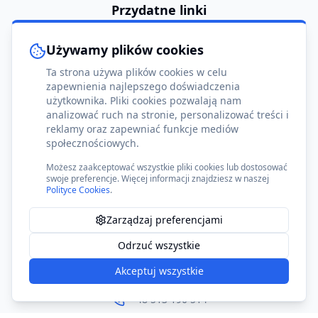
Przydatne linki
Strefa członka
Używamy plików cookies
Statut
Ta strona używa plików cookies w celu
Polityka prywatności
zapewnienia najlepszego doświadczenia
użytkownika. Pliki cookies pozwalają nam
Polityka cookies
analizować ruch na stronie, personalizować treści i
reklamy oraz zapewniać funkcje mediów
Regulamin
społecznościowych.
FAQ – najczęstsze pytania
Możesz zaakceptować wszystkie pliki cookies lub dostosować
Deklaracja dostępności
swoje preferencje. Więcej informacji znajdziesz w naszej
Polityce Cookies
.
Ustawienia cookies
Zarządzaj preferencjami
Kontakt
Odrzuć wszystkie
Ziołowa 45-47
Akceptuj wszystkie
40-635 Katowice, Polska
+48 513 190 514