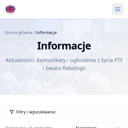
Przejdź do treści głównej
Informacje – Polskie Towarzystwo Flebologiczne (PTF)
Otwó
Strona główna
/
Informacje
Informacje
Aktualności, komunikaty i ogłoszenia z życia PTF
i świata flebologii
Filtry i wyszukiwanie
Znaleziono
:
10
artykułów
Najnowsze